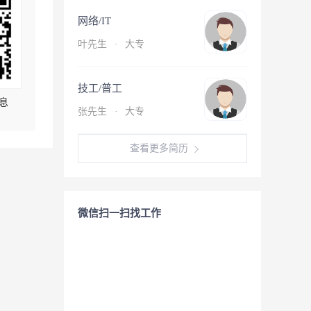
网络/IT
叶先生
·
大专
技工/普工
息
张先生
·
大专
查看更多简历
微信扫一扫找工作