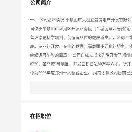
公司简介
一、 公司基本情况 平顶山市太极立威房地产开发有限公
司位于平顶山市湛河区开源路南段（金城丽景六号商铺）
营理念是科学规划，创造有品位的健康新生活，公司全
底。专业的开发、专业的管理，高效而多元化的服务。
继续谱写华彩的篇章！ 公司自成立以来先后开发了郑州商
8226；圣菲城”等项目，开发面积已达80万平方米。所
评为2006年度郑州十大新锐企业。 河南太极公司目前
际知名酒店品牌美国戴斯酒店集团（中国）有限公司携手
积28000平方米，共8层。 2、天津·中国物联网产业
地块30亩，津南大道南侧地块200亩，基地东西长440—
技园、没有后顾之忧的高新科研基地、“业、商、居”集
在招职位
建及施工前的准备工作。 3、海南·太极盈滨半岛渡假
1525平方米，容积率：0。82，建筑形态：双拼别墅、