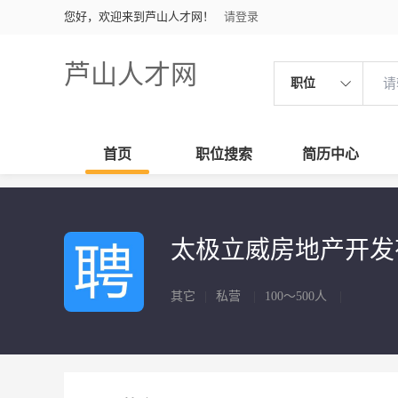
您好，欢迎来到芦山人才网！
请登录
芦山人才网
职位
首页
职位搜索
简历中心
太极立威房地产开
其它
|
私营
|
100～500人
|