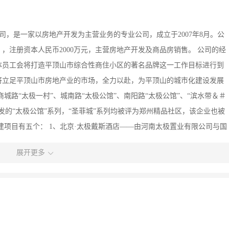
司，是一家以房地产开发为主营业务的专业公司，成立于2007年8月。公
，注册资本人民币2000万元，主营房地产开发及商品房销售。 公司的经
体员工会将打造平顶山市综合性商住小区的著名品牌这一工作目标进行到
将立足平顶山市房地产业的市场，全力以赴，为平顶山的城市化建设发展
城路“太极一村”、城南路“太极公馆”、南阳路“太极公馆”、“滨水带＆＃
开发的“太极公馆”系列，“圣菲城”系列均被评为郑州精品社区，该企业也被
已建项目有五个： 1、北京·太极戴斯酒店——由河南太极置业有限公司与国
共同打造的商务酒店，位于北京丰台区，占地面积3900平方米，建筑面
展开更多
示范核心区——位于天津海河工业区北部，总面积约230亩，其中津南大道北侧
—230m，南北长530——300m。该项目建成后会成为一个一站式的总部科
于一体、“三高一低”的绿色产业园，目前总体规划已完成，正进行项目报
村——以酒店式别墅群为主的渡假村项目，位于海口市澄迈县，占地面积：
联排别墅，小高层。 4、长垣·太极原乡——位于城市发展主方向，区位优势