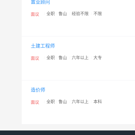
置业顾问
明显，项目总占地面积334。325平方米，可使用土地面积2
——位于平顶山市建设路中段，规划用地面积7210。5平方
/
全职
/
鲁山
/
经验不限
/
不限
面议
地下总建筑面积3366。3平方米。预计于2013年10
会对房地产商品保持着很高的需求，行业整体经营相对成
档及中高档产品是当前消费市场的购买热点，占有很大
土建工程师
规模化、正规化的发展拓宽了信息渠道及销售量，同时
的主导经营思路。 “太极立威公司不仅是一个企业，更是
/
全职
/
鲁山
/
六年以上
/
大专
面议
脉，规范着公司员工的行为，在各项工作中务实创新做
适、节能、环保”新家园，因此我们一定会“诚”起风帆
的辉煌……… 平顶山市太极立威房地产开发有限公司 201
造价师
/
全职
/
鲁山
/
六年以上
/
本科
面议