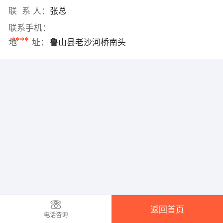
联 系 人：
张总
联系手机：
****
地 址：
鲁山县老沙河桥南头
返回首页
电话咨询